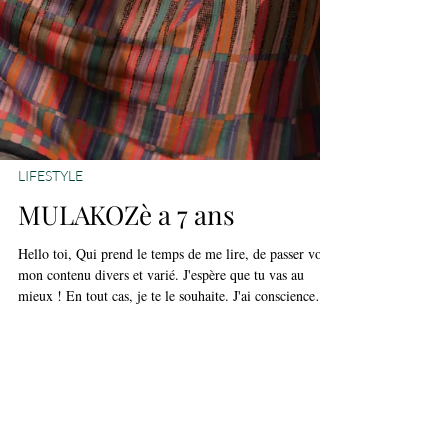
LIFESTYLE
MULAKOZè a 7 ans
Hello toi, Qui prend le temps de me lire, de passer voir
mon contenu divers et varié. J'espère que tu vas au
mieux ! En tout cas, je te le souhaite. J'ai conscience
que le changement de saison, la luminosité du jour qui
diminue, l'actualité internationale, les soucis plus ou
moins conséquents du quotidien peuvent ( peut-être) te
paraître insurmontables et en toute sincérité...je n'ai
aucune baguette magique par rapport à tous ces faits qui