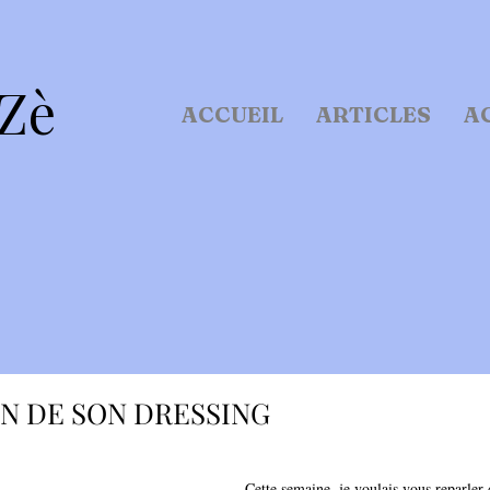
Zè
ACCUEIL
ARTICLES
A
N DE SON DRESSING
Cette semaine, je voulais vous reparler