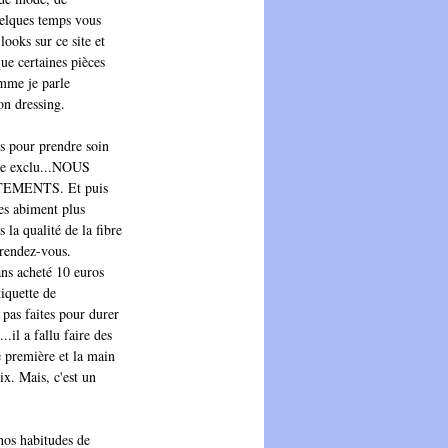
uelques temps vous 
ooks sur ce site et 
ue certaines pièces 
omme je parle 
on dressing. 
es pour prendre soin 
une exclu...NOUS 
MENTS. Et puis 
es abiment plus 
 la qualité de la fibre 
 rendez-vous.
ans acheté 10 euros 
iquette de 
 pas faites pour durer 
.il a fallu faire des 
e première et la main 
x. Mais, c'est un 
nos habitudes de 