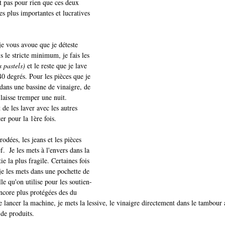
t pas pour rien que ces deux 
es plus importantes et lucratives 
 je vous avoue que je déteste 
s le stricte minimum, je fais les 
s pastels)
 et le reste que je lave 
40 degrés. Pour les pièces que je 
 dans une bassine de vinaigre, de 
e laisse tremper une nuit. 
 de les laver avec les autres 
er pour la 1ère fois. 
odées, les jeans et les pièces 
.  Je les mets à l'envers dans la 
e la plus fragile. Certaines fois 
 je les mets dans une pochette de 
le qu'on utilise pour les soutien-
ncore plus protégées des du 
de lancer la machine, je mets la lessive, le vinaigre directement dans le tambour
 de produits.  