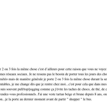
ter 2 ou 3 fois la même chose c'est d’ailleurs pour cette raison que vous ne voy
u mes réseaux sociaux. Je ne ressens pas le besoin de porter tous les jours des chos
étéo mais de manière générale je porte 2 ou 3 fois la même chose durant la se
entables, je me change dès que je rentre chez moi...c'est pour cela que dans mes
suis souvent pull/top/jogging comme ça j'évite les taches de choco, de thé, de c
rendez-vous professionnels. J'ai une veste tartan beige et brune depuis 8 ans, 
on...je la porte au dernier moment avant de partir " shopper " le bus. 