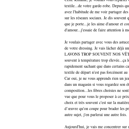
textile...de votre garde-robe. Depuis q
avez l'habitude de me voir partager des l
sur les réseaux sociaux. Je dis souvent q
que je porte...je les aime d'amour et c
d'amour...j'essaie de faire attention à m
Je voulais partager avec vous des astuc
de votre dressing. Je vais lâcher déjà 
LAVONS TROP SOUVENT NOS VÊTE
souvent à température trop élevée...ça l
rapidement sachant que dans certains cas
textile de départ n'est pas forcément au
Car oui, je ne vous apprends rien un je
dans un magasin si vous regardez son ét
composition...les fibres choisies ne sont
vue que pour vous le proposer à ce prix..
choix et très souvent c'est sur la matièr
d’œuvre qu'on coupe pour brader les pri
autre sujet, j'en parlerai une autre fois. 
Aujourd'hui, je vais me concentrer sur 