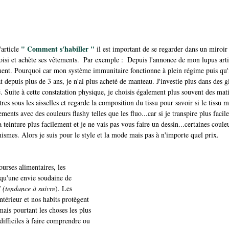
 " Comment s'habiller "
article
 il est important de se regarder dans un miroir
oisi et achète ses vêtements.  Par exemple :  Depuis l'annonce de mon lupus artic
ement. Pourquoi car mon système immunitaire fonctionne à plein régime puis qu'i
depuis plus de 3 ans, je n'ai plus acheté de manteau. J'investie plus dans des gi
. Suite à cette constatation physique, je choisis également plus souvent des matiè
res sous les aisselles et regarde la composition du tissu pour savoir si le tissu me
ments avec des couleurs flashy telles que les fluo...car si je transpire plus faci
teinture plus facilement et je ne vais pas vous faire un dessin...certaines coule
ismes. Alors je suis pour le style et la mode mais pas à n'importe quel prix.
urses alimentaires, les 
 qu'une envie soudaine de 
 (tendance à suivre
). Les 
ntérieur et nos habits protègent 
mais pourtant les choses les plus 
 difficiles à faire comprendre ou 