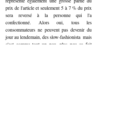
représente également une grosse partie du 
prix de l'article et seulement 5 à 7 % du prix 
sera reversé à la personne qui l'a 
confectionné. Alors oui, tous les 
consommateurs ne peuvent pas devenir du 
jour au lendemain, des slow-fashionista  mais 
c'est comme tout un peu, plus peu ça fait 
déjà beaucoup. 
La marque 
VEJA
 l'explique très bien créer 
un produit éthique et responsable coûte plus 
cher du coup dans leur stratégie marketing & 
communication, il ont fait le choix de ne pas 
mettre un cent dans la publicité car il 
préférait éviter de faire encore plus grimper 
les prix de leurs baskets. Ils ont ainsi 
énormément compter sur les réseaux sociaux 
et maintenant, leurs baskets sont portées 
partout même par 
Meghan, la Duchesse de 