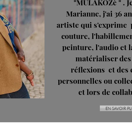
"MULAKOZè " . Je
Marianne, j'ai 36 an
artiste qui s'exprime p
couture, l'habillemen
peinture, l'audio et l
matérialiser des
réflexions et des
personnelles ou colle
et lors de colla
EN SAVOIR PL