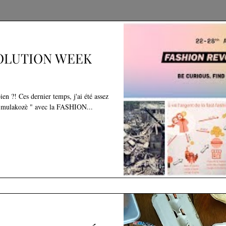
OLUTION WEEK
active sur la chaîne YouTube " mulakozè " avec la FASHION...