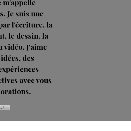
 m'appelle
s. Je suis une
ar l'écriture, la
t, le dessin, la
a vidéo. J'aime
 idées, des
 expériences
ctives avec vous
borations.
US