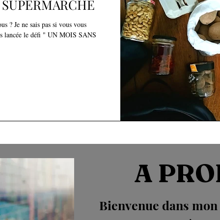
S SUPERMARCHÉ
 ? Je ne sais pas si vous vous
suis lancée le défi " UN MOIS SANS
A PRO
Bienvenue dans mon u