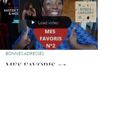
Load video
BONNES ADRESSES
MES FAVORIS #2 -
PODCAST - YOUTUBE -
LIVRE
Hello à vous, Comment ça va chez vous ? Après presque
2mois de pause, je reviens avec une vidéo FAVORIS...la
deuxième de cette série...