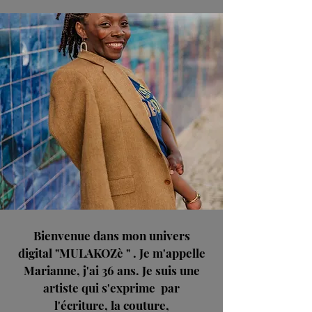
Bienvenue dans mon univers
digital "MULAKOZè " . Je m'appelle
Marianne, j'ai 36 ans. Je suis une
artiste qui s'exprime par
l'écriture, la couture,