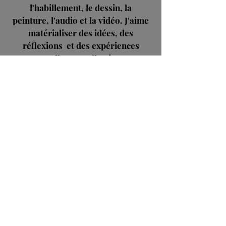
l'habillement, le dessin, la
peinture, l'audio et la vidéo. J'aime
matérialiser des idées, des
réflexions et des expériences
personnelles ou collectives avec
vous et lors de collaborations.
EN SAVOIR PLUS
Prochaine
ACTUALITé