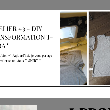
LIER #3 - DIY
NSFORMATION T-
A "
z bien =) Aujourd'hui, je vous partage
 vieux T-SHIRT "