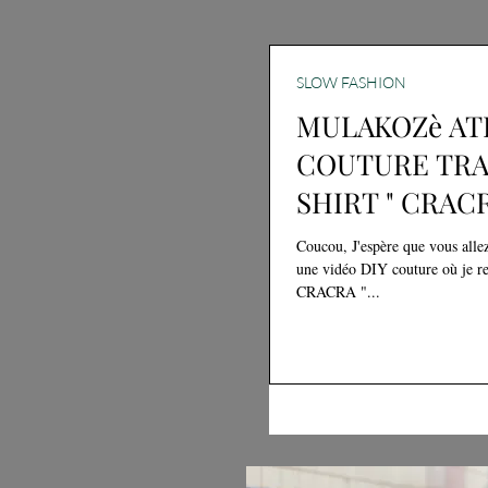
SLOW FASHION
MULAKOZè ATE
COUTURE TRA
SHIRT " CRACR
Coucou, J'espère que vous alle
une vidéo DIY couture où je revalorise un
CRACRA "...