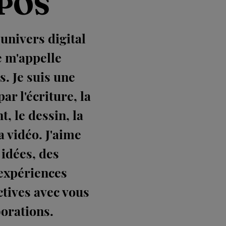
POS
nivers digital
 m'appelle
s. Je suis une
ar l'écriture, la
t, le dessin, la
a vidéo. J'aime
 idées, des
 expériences
ctives avec vous
borations.