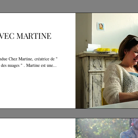
AVEC MARTINE
ndue Chez Martine, créatrice de "
Indigo Blue Creation : Au delà des nuages " . Martine est une...