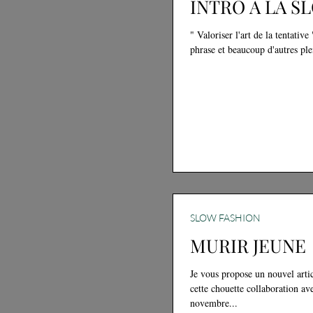
INTRO A LA S
" Valoriser l'art de la tentativ
phrase et beaucoup d'autres ple
SLOW FASHION
MURIR JEUNE
Je vous propose un nouvel arti
cette chouette collaboration a
novembre...