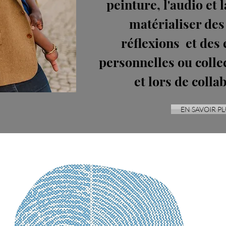
peinture, l'audio et l
matérialiser des
réflexions et des
personnelles ou colle
et lors de colla
EN SAVOIR PL