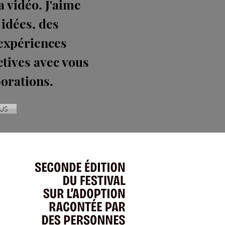
a vidéo. J'aime
 idées, des
 expériences
ctives avec vous
borations.
US