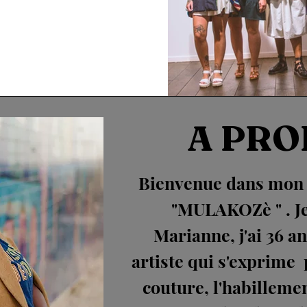
A PRO
Bienvenue dans mon u
"MULAKOZè " . Je
Marianne, j'ai 36 an
artiste qui s'exprime p
couture, l'habillemen