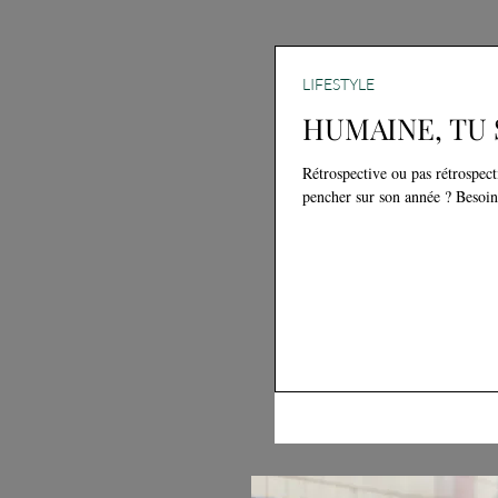
LIFESTYLE
HUMAINE, TU 
Rétrospective ou pas rétrospect
pencher sur son année ? Besoin 