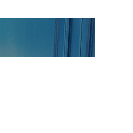
Salut à toi qui passe par là ;-) On est dimanche et je me
suis dit pourquoi pas écrit un pavé pour échanger avec
toi et moi. Comme ce...