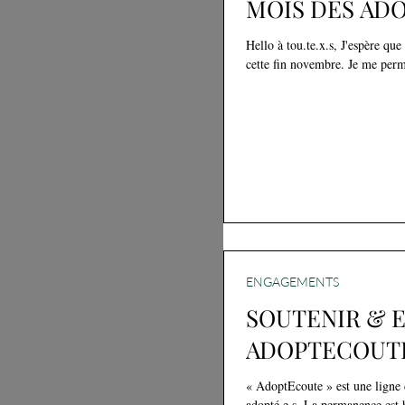
MOIS DES ADO
Hello à tou.te.x.s, J'espère qu
cette fin novembre. Je me perme
ENGAGEMENTS
SOUTENIR & 
ADOPTECOUT
« AdoptEcoute » est une ligne 
adopté.e.s. La permanence est 