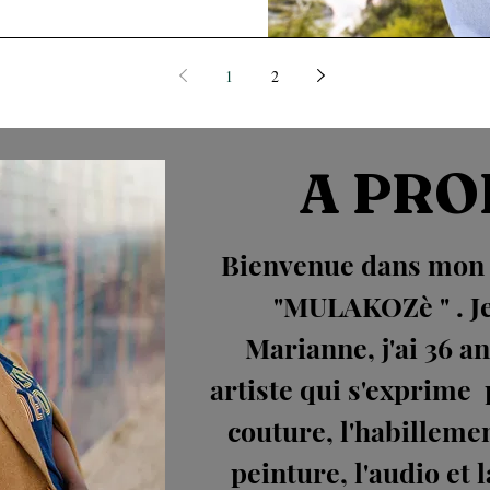
1
2
A PRO
Bienvenue dans mon u
"MULAKOZè " . Je
Marianne, j'ai 36 an
artiste qui s'exprime p
couture, l'habillemen
peinture, l'audio et l