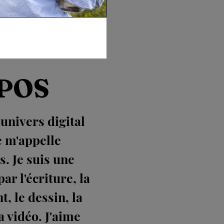
POS
nivers digital
 m'appelle
s. Je suis une
ar l'écriture, la
t, le dessin, la
a vidéo. J'aime