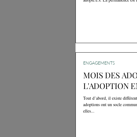
ENGAGEMENTS
MOIS DES ADOP
L'ADOPTION E
Tout d’abord, il existe différen
adoptions ont un socle commun
elles...