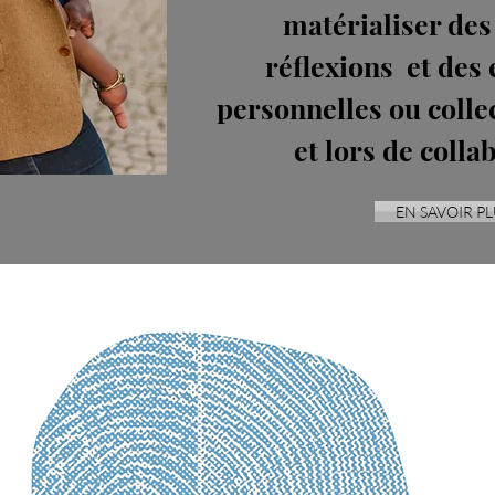
matérialiser des
réflexions et des
personnelles ou colle
et lors de colla
EN SAVOIR PL