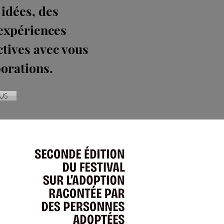
 idées, des
 expériences
ctives avec vous
borations.
US