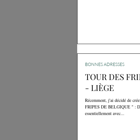
BONNES ADRESSES
TOUR DES FRI
- LIÈGE
Récemment, j'ai décidé de cr
FRIPES DE BELGIQUE " : Depu
essentiellement avec...