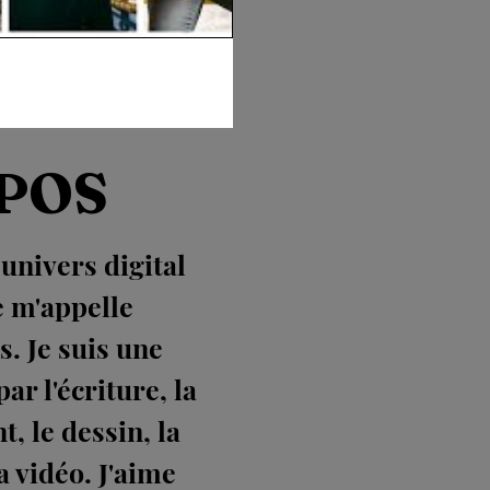
POS
nivers digital
 m'appelle
s. Je suis une
ar l'écriture, la
t, le dessin, la
a vidéo. J'aime