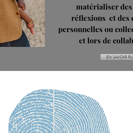
matérialiser des
réflexions et des
personnelles ou colle
et lors de colla
EN SAVOIR PL