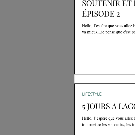
SOUTENIR ET
ÉPISODE 2
Hello, J'espère que vous allez 
va mieux...je pense que c'est p
LIFESTYLE
5 JOURS A LAG
Hello, J’espère que vous allez 
transmettre les souvenirs, les i