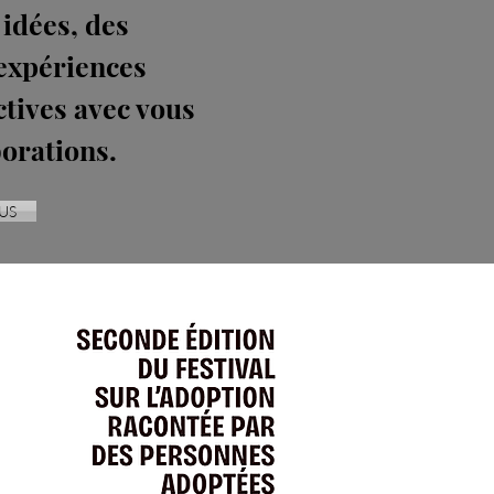
 idées, des
 expériences
ctives avec vous
borations.
US