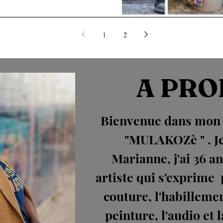
1
2
A PRO
Bienvenue dans mon u
"MULAKOZè " . Je
Marianne, j'ai 36 an
artiste qui s'exprime p
couture, l'habillemen
peinture, l'audio et l